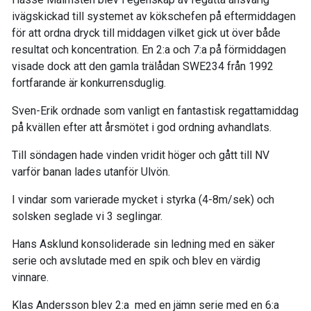
ivägskickad till systemet av kökschefen på eftermiddagen
för att ordna dryck till middagen vilket gick ut över både
resultat och koncentration. En 2:a och 7:a på förmiddagen
visade dock att den gamla trälådan SWE234 från 1992
fortfarande är konkurrensduglig.
Sven-Erik ordnade som vanligt en fantastisk regattamiddag
på kvällen efter att årsmötet i god ordning avhandlats.
Till söndagen hade vinden vridit höger och gått till NV
varför banan lades utanför Ulvön.
I vindar som varierade mycket i styrka (4-8m/sek) och
solsken seglade vi 3 seglingar.
Hans Asklund konsoliderade sin ledning med en säker
serie och avslutade med en spik och blev en värdig
vinnare.
Klas Andersson blev 2:a med en jämn serie med en 6:a