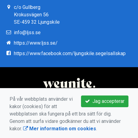
c/o Gullberg
Krokusvägen 56
SE-459 32 Ljungskile
info@ljss.se
https://www.ljss.se/
https://www.facebook.com/ljungskile.segelsallskap
På vår webbplats använder vi
Jag accepterar
kakor (cookies) för att
webbplatsen ska fungera på ett bra sätt för dig.
Genom att surfa vidare godkänner du att vi använder
kakor.
Mer information om cookies
.