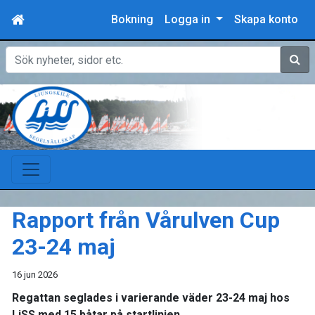
Bokning
Logga in
Skapa konto
Sök
Rapport från Vårulven Cup
23-24 maj
16 jun 2026
Regattan seglades i varierande väder 23-24 maj hos
LjSS med 15 båtar på startlinjen.