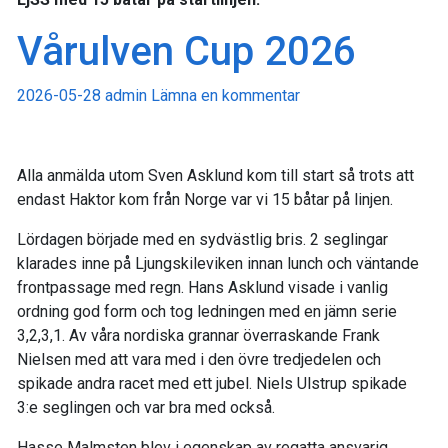
Vårulven Cup 2026
2026-05-28
admin
Lämna en kommentar
Alla anmälda utom Sven Asklund kom till start så trots att
endast Haktor kom från Norge var vi 15 båtar på linjen.
Lördagen började med en sydvästlig bris. 2 seglingar
klarades inne på Ljungskileviken innan lunch och väntande
frontpassage med regn. Hans Asklund visade i vanlig
ordning god form och tog ledningen med en jämn serie
3,2,3,1. Av våra nordiska grannar överraskande Frank
Nielsen med att vara med i den övre tredjedelen och
spikade andra racet med ett jubel. Niels Ulstrup spikade
3:e seglingen och var bra med också.
Hasse Malmsten blev i egenskap av regatta ansvarig