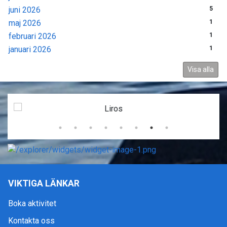
juni 2026
5
maj 2026
1
februari 2026
1
januari 2026
1
Visa alla
VIKTIGA LÄNKAR
Boka aktivitet
Kontakta oss