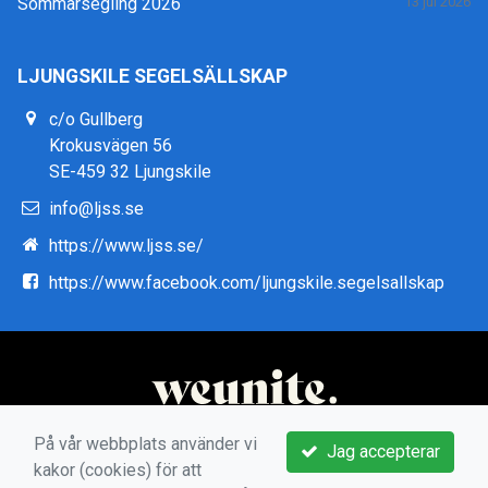
Sommarsegling 2026
13 jul 2026
LJUNGSKILE SEGELSÄLLSKAP
c/o Gullberg
Krokusvägen 56
SE-459 32 Ljungskile
info@ljss.se
https://www.ljss.se/
https://www.facebook.com/ljungskile.segelsallskap
På vår webbplats använder vi
Jag accepterar
kakor (cookies) för att