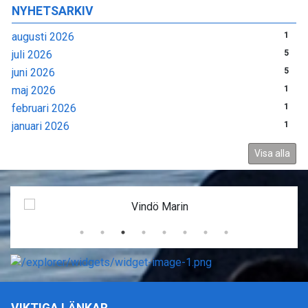
NYHETSARKIV
augusti 2026
1
juli 2026
5
juni 2026
5
maj 2026
1
februari 2026
1
januari 2026
1
Visa alla