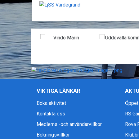
VIKTIGA LÄNKAR
AKTU
Boka aktivitet
Öppet
Kontakta oss
RS Ga
Medlems -och användarvillkor
Röva 
Bokningsvillkor
Klubb