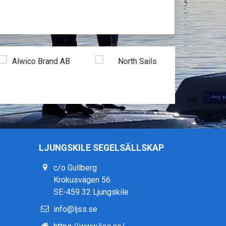
LJUNGSKILE SEGELSÄLLSKAP
c/o Gullberg
Krokusvägen 56
SE-459 32 Ljungskile
info@ljss.se