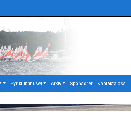
e
Hyr klubbhuset
Arkiv
Sponsorer
Kontakta oss