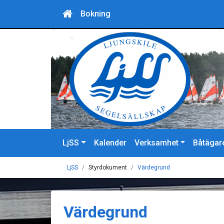
Bokning
LjSS
Kalender
Verksamhet
Båtägar
LjSS
Styrdokument
Värdegrund
Värdegrund