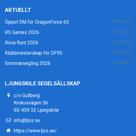
AKTUELLT
Öppet SM för DragonForce 65
4 aug 2026
RS Games 2026
26 jul 2026
Röva Runt 2026
22 jul 2026
Klubbmästerskap för DF95
13 jul 2026
Sommarsegling 2026
13 jul 2026
LJUNGSKILE SEGELSÄLLSKAP
c/o Gullberg
Krokusvägen 56
SE-459 32 Ljungskile
info@ljss.se
https://www.ljss.se/