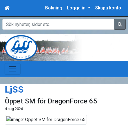
Bokning
Logga in
Skapa konto
Sök
LjSS
Öppet SM för DragonForce 65
4 aug 2026