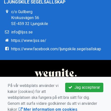
LJUNGSKILE SEGELSÄLLSKAP
c/o Gullberg
Krokusvägen 56
SE-459 32 Ljungskile
info@ljss.se
https://www.ljss.se/
https://www.facebook.com/ljungskile.segelsallskap
På vår webbplats använder vi
Jag accepterar
kakor (cookies) för att
webbplatsen ska fungera på ett bra sätt för dig.
Genom att surfa vidare godkänner du att vi använder
kakor.
Mer information om cookies
.