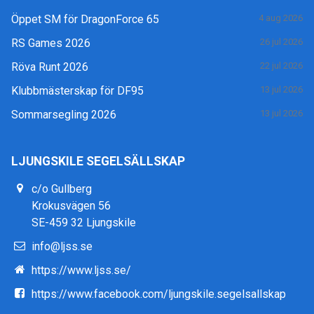
Öppet SM för DragonForce 65
4 aug 2026
RS Games 2026
26 jul 2026
Röva Runt 2026
22 jul 2026
Klubbmästerskap för DF95
13 jul 2026
Sommarsegling 2026
13 jul 2026
LJUNGSKILE SEGELSÄLLSKAP
c/o Gullberg
Krokusvägen 56
SE-459 32 Ljungskile
info@ljss.se
https://www.ljss.se/
https://www.facebook.com/ljungskile.segelsallskap