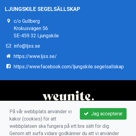
LJUNGSKILE SEGELSÄLLSKAP
c/o Gullberg
Krokusvägen 56
SE-459 32 Ljungskile
info@ljss.se
https://www.ljss.se/
https://www.facebook.com/ljungskile.segelsallskap
På vår webbplats använder vi
Jag accepterar
kakor (cookies) för att
webbplatsen ska fungera på ett bra sätt för dig.
Genom att surfa vidare godkänner du att vi använder