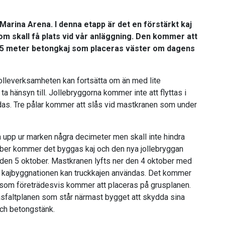
 Marina Arena. I denna etapp är det en förstärkt kaj
 som skall få plats vid vår anläggning. Den kommer att
4,5 meter betongkaj som placeras väster om dagens
olleverksamheten kan fortsätta om än med lite
ta hänsyn till. Jollebryggorna kommer inte att flyttas i
das. Tre pålar kommer att slås vid mastkranen som under
a upp ur marken några decimeter men skall inte hindra
ober kommer det byggas kaj och den nya jollebryggan
 den 5 oktober. Mastkranen lyfts ner den 4 oktober med
ta kajbyggnationen kan truckkajen användas. Det kommer
r som företrädesvis kommer att placeras på grusplanen.
sfaltplanen som står närmast bygget att skydda sina
ch betongstänk.