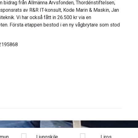
m bidrag från Allmänna Arvsfonden, Thordénstiftelsen,
ponsrats av R&R IT-konsult, Kode Marin & Maskin, Jan
eknik. Vi har också fått in 26.500 kr via en
en. Första etappen bestod i en ny vågbrytare som stod
-2195868