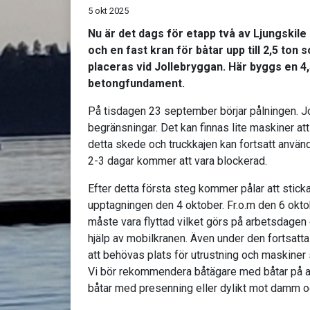
5 okt 2025
Nu är det dags för etapp två av Ljungskile
och en fast kran för båtar upp till 2,5 ton
placeras vid Jollebryggan. Här byggs en 
betongfundament.
På tisdagen 23 september börjar pålningen. J
begränsningar. Det kan finnas lite maskiner att 
detta skede och truckkajen kan fortsatt använ
2-3 dagar kommer att vara blockerad.
Efter detta första steg kommer pålar att stick
upptagningen den 4 oktober. Fr.o.m den 6 okt
måste vara flyttad vilket görs på arbetsdagen
hjälp av mobilkranen. Även under den fortsat
att behövas plats för utrustning och maskine
Vi bör rekommendera båtägare med båtar på a
båtar med presenning eller dylikt mot damm o