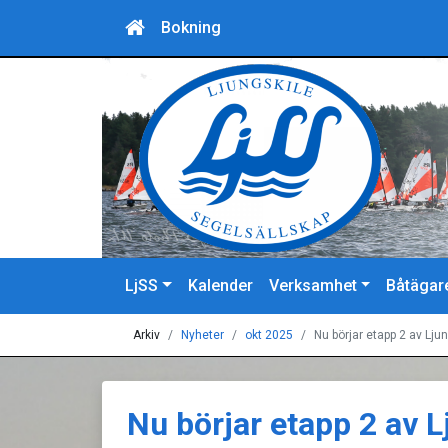
Bokning
LjSS
Kalender
Verksamhet
Båtägar
Arkiv
Nyheter
okt 2025
Nu börjar etapp 2 av Lju
Nu börjar etapp 2 av 