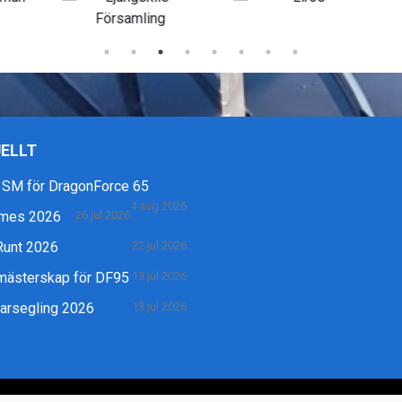
ELLT
 SM för DragonForce 65
4 aug 2026
mes 2026
26 jul 2026
Runt 2026
22 jul 2026
mästerskap för DF95
13 jul 2026
rsegling 2026
13 jul 2026