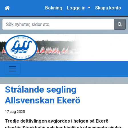
Bokning
Logga in
Skapa konto
Sök
Strålande segling
Allsvenskan Ekerö
17 aug 2025
Tredje deltävlingen avgjordes i helgen på Ekerö
utanför Stockholm och har bjudit på utmanande vindar