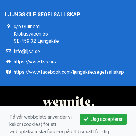
LJUNGSKILE SEGELSÄLLSKAP
c/o Gullberg
Krokusvägen 56
SE-459 32 Ljungskile
info@ljss.se
https://www.ljss.se/
https://www.facebook.com/ljungskile.segelsallskap
På vår webbplats använder vi
Jag accepterar
kakor (cookies) för att
webbplatsen ska fungera på ett bra sätt för dig.