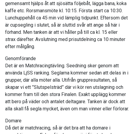
gemensamt hjälps åt att sjösätta följebåt, lägga bana, koka
kaffe etc. Rorsmansmöte kl. 10:15. Första start ca 10:30.
Lunchuppehåll ca 45 min vid lämplig tidpunkt. Eftersom det
är cupsegling i slutet, så är sluttid svår att ange så här i
förhand. Men tanken är att vi håller på till ca kl. 15 eller
strax därefter. Avslutning med prisutdelning ca 10 minuter
efter målgång.
Genomförande
Det är en Matchracingtävling. Seedning sker genom att
använda LjSS ranking. Seglarna kommer sedan att delas in i
grupper, där alla möter alla. Utifrån gruppresultaten, så
skapar vi ett ”Slutspelsträd” där vi kör ren utslagning och
kommer fram till den stora Finalen. Exakt upplägg kommer
att bero på väder och antalet deltagare. Tanken är dock att
alla skall få segla mycket, även om man vinner eller förlorar.
Domare
Då det är matchracing, så är det bra att ha domare i