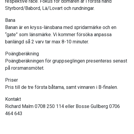
respektive race. Fokus för domaren är i första hand
Styrbord/Babord, Lä/Lovart och rundningar.
Bana
Banan är en kryss-länsbana med spridarmärke och en
“gate” som länsmärke. Vi kommer försöka anpassa
banlängd så 2 varv tar max 8-10 minuter.
Poängberäkning
Poängberäkningen för gruppseglingen presenteras senast
på rorsmansmötet.
Priser
Pris till de tre första båtarna, samt vinnaren i B-finalen.
Kontakt
Richard Malm 0708 250 114 eller Bosse Gullberg 0706
464 643