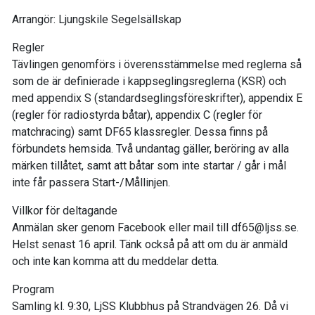
Arrangör: Ljungskile Segelsällskap
Regler
Tävlingen genomförs i överensstämmelse med reglerna så
som de är definierade i kappseglingsreglerna (KSR) och
med appendix S (standardseglingsföreskrifter), appendix E
(regler för radiostyrda båtar), appendix C (regler för
matchracing) samt DF65 klassregler. Dessa finns på
förbundets hemsida. Två undantag gäller, beröring av alla
märken tillåtet, samt att båtar som inte startar / går i mål
inte får passera Start-/Mållinjen.
Villkor för deltagande
Anmälan sker genom Facebook eller mail till df65@ljss.se.
Helst senast 16 april. Tänk också på att om du är anmäld
och inte kan komma att du meddelar detta.
Program
Samling kl. 9:30, LjSS Klubbhus på Strandvägen 26. Då vi