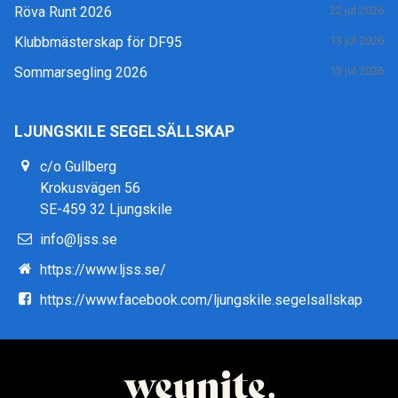
Röva Runt 2026
22 jul 2026
Klubbmästerskap för DF95
13 jul 2026
Sommarsegling 2026
13 jul 2026
LJUNGSKILE SEGELSÄLLSKAP
c/o Gullberg
Krokusvägen 56
SE-459 32 Ljungskile
info@ljss.se
https://www.ljss.se/
https://www.facebook.com/ljungskile.segelsallskap