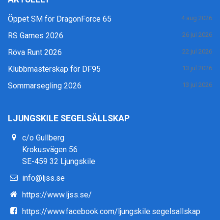
Öppet SM för DragonForce 65
4 aug 2026
RS Games 2026
26 jul 2026
Röva Runt 2026
22 jul 2026
Klubbmästerskap för DF95
13 jul 2026
Sommarsegling 2026
13 jul 2026
LJUNGSKILE SEGELSÄLLSKAP
c/o Gullberg
Krokusvägen 56
SE-459 32 Ljungskile
info@ljss.se
https://www.ljss.se/
https://www.facebook.com/ljungskile.segelsallskap