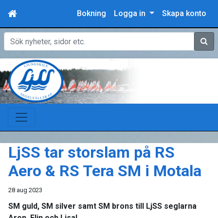
Bokning
Logga in
Skapa konto
Sök
LjSS tar storslam på RS
Aero & RS Tera SM i Motala
28 aug 2023
SM guld, SM silver samt SM brons till LjSS seglarna
Aron, Elin och Lisa!