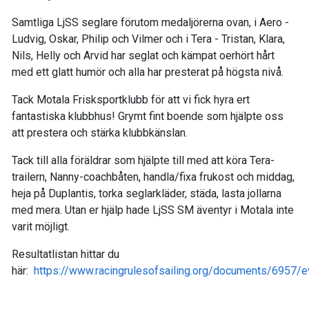
Samtliga LjSS seglare förutom medaljörerna ovan, i Aero -
Ludvig, Oskar, Philip och Vilmer och i Tera - Tristan, Klara,
Nils, Helly och Arvid har seglat och kämpat oerhört hårt
med ett glatt humör och alla har presterat på högsta nivå.
Tack Motala Frisksportklubb för att vi fick hyra ert
fantastiska klubbhus! Grymt fint boende som hjälpte oss
att prestera och stärka klubbkänslan.
Tack till alla föräldrar som hjälpte till med att köra Tera-
trailern, Nanny-coachbåten, handla/fixa frukost och middag,
heja på Duplantis, torka seglarkläder, städa, lasta jollarna
med mera. Utan er hjälp hade LjSS SM äventyr i Motala inte
varit möjligt.
Resultatlistan hittar du
här:
https://www.racingrulesofsailing.org/documents/6957/e