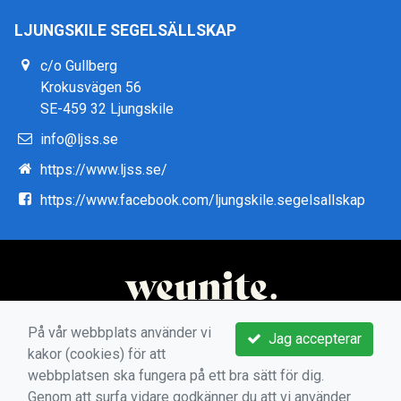
LJUNGSKILE SEGELSÄLLSKAP
c/o Gullberg
Krokusvägen 56
SE-459 32 Ljungskile
info@ljss.se
https://www.ljss.se/
https://www.facebook.com/ljungskile.segelsallskap
På vår webbplats använder vi
Jag accepterar
kakor (cookies) för att
webbplatsen ska fungera på ett bra sätt för dig.
Genom att surfa vidare godkänner du att vi använder