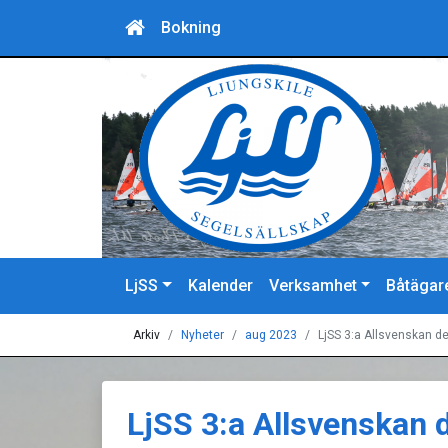
Bokning
LjSS
Kalender
Verksamhet
Båtägar
Arkiv
Nyheter
aug 2023
LjSS 3:a Allsvenskan de
LjSS 3:a Allsvenskan 