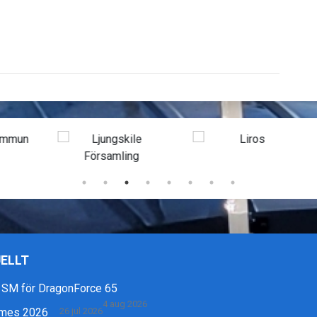
ELLT
 SM för DragonForce 65
4 aug 2026
mes 2026
26 jul 2026