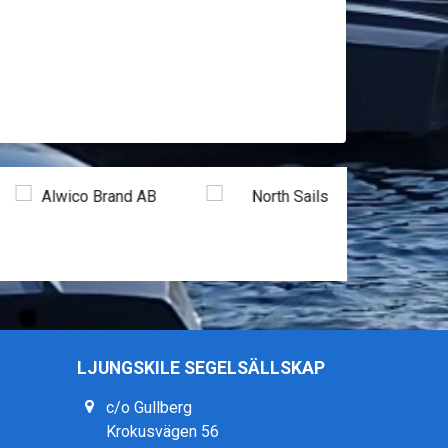
LJUNGSKILE SEGELSÄLLSKAP
c/o Gullberg
Krokusvägen 56