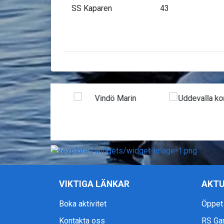
SS Kaparen 43
VIKTIGA LÄNKAR
AKTU
Boka aktivitet
Öppet
Kontakta oss
RS Ga