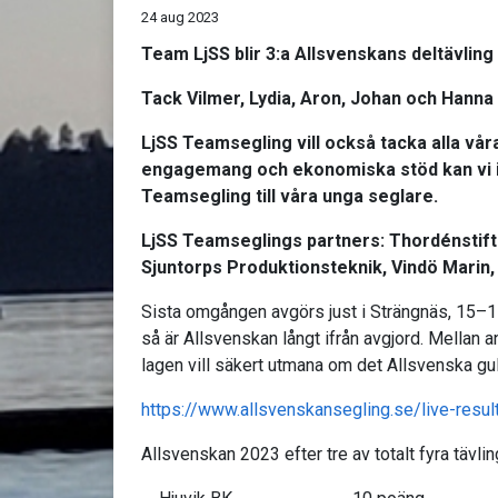
24 aug 2023
Team LjSS blir 3:a Allsvenskans deltävling
Tack Vilmer, Lydia, Aron, Johan och Hanna 
LjSS Teamsegling vill också tacka alla vå
engagemang och ekonomiska stöd kan vi int
Teamsegling till våra unga seglare.
LjSS Teamseglings partners: Thordénstif
Sjuntorps Produktionsteknik, Vindö Marin, 
Sista omgången avgörs just i Strängnäs, 15–17
så är Allsvenskan långt ifrån avgjord. Mellan a
lagen vill säkert utmana om det Allsvenska gu
https://www.allsvenskansegling.se/live-resul
Allsvenskan 2023 efter tre av totalt fyra tävlin