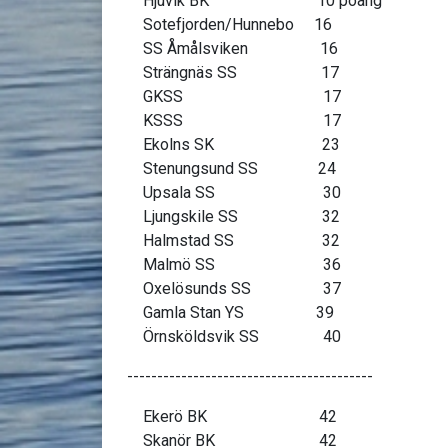
Hjuvik BK 10 poäng
Sotefjorden/Hunnebo 16
SS Åmålsviken 16
Strängnäs SS 17
GKSS 17
KSSS 17
Ekolns SK 23
Stenungsund SS 24
Upsala SS 30
Ljungskile SS 32
Halmstad SS 32
Malmö SS 36
Oxelösunds SS 37
Gamla Stan YS 39
Örnsköldsvik SS 40
-----------------------------------------
Ekerö BK 42
Skanör BK 42