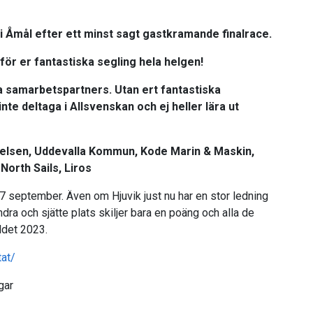
 i Åmål efter ett minst sagt gastkramande finalrace.
för er fantastiska segling hela helgen!
ra samarbetspartners. Utan ert fantastiska
e deltaga i Allsvenskan och ej heller lära ut
telsen, Uddevalla Kommun, Kode Marin & Maskin,
North Sails, Liros
 september. Även om Hjuvik just nu har en stor ledning
ndra och sjätte plats skiljer bara en poäng och alla de
ldet 2023.
tat/
gar