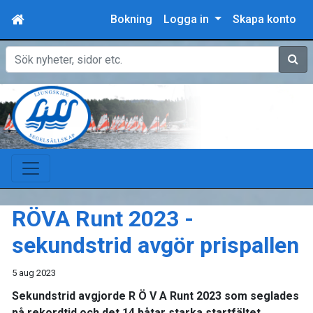
Bokning
Logga in
Skapa konto
Sök
RÖVA Runt 2023 -
sekundstrid avgör prispallen
5 aug 2023
Sekundstrid
avgjorde
R Ö V A Runt 2023
som seglades
på rekordtid och det 14 båtar starka startfältet