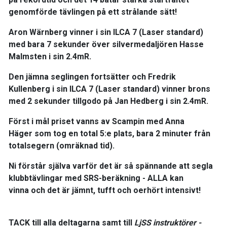
genomförde tävlingen på ett strålande sätt!
Aron Wärnberg vinner
i sin ILCA 7 (Laser standard)
med bara
7 sekunder
över silvermedaljören
Hasse
Malmsten
i sin 2.4mR.
Den jämna seglingen fortsätter och
Fredrik
Kullenberg
i sin ILCA 7 (Laser standard) vinner brons
med
2 sekunder tillgodo
på
Jan Hedberg
i sin 2.4mR.
Först i mål priset vanns av
Scampin med Anna
Häger
som tog en total 5:e plats,
bara 2 minuter från
totalsegern (omräknad tid)
.
Ni förstår själva varför det är så spännande att segla
klubbtävlingar med SRS-beräkning -
ALLA kan
vinna
och det är jämnt, tufft och oerhört intensivt!
TACK
till alla deltagarna samt till
LjSS instruktörer -