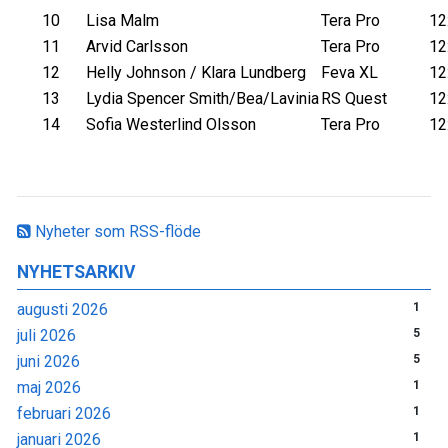
10
Lisa Malm
Tera Pro
12
11
Arvid Carlsson
Tera Pro
12
12
Helly Johnson / Klara Lundberg
Feva XL
12
13
Lydia Spencer Smith/Bea/Lavinia
RS Quest
12
14
Sofia Westerlind Olsson
Tera Pro
12
Nyheter som RSS-flöde
NYHETSARKIV
augusti 2026
1
juli 2026
5
juni 2026
5
maj 2026
1
februari 2026
1
januari 2026
1