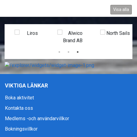
Visa alla
VIKTIGA LÄNKAR
Boka aktivitet
Kontakta oss
Medlems -och användarvillkor
Bokningsvillkor