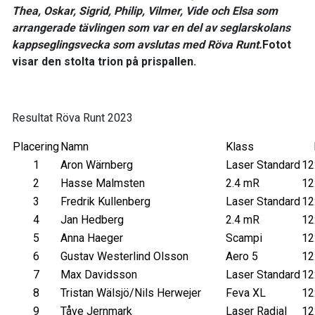
Thea, Oskar, Sigrid, Philip, Vilmer, Vide och Elsa som
arrangerade tävlingen som var en del av seglarskolans
kappseglingsvecka som avslutas med Röva Runt.
Fotot
visar den stolta trion på prispallen.
Resultat Röva Runt 2023
Placering
Namn
Klass
1
Aron Wärnberg
Laser Standard
12
2
Hasse Malmsten
2.4 mR
12
3
Fredrik Kullenberg
Laser Standard
12
4
Jan Hedberg
2.4 mR
12
5
Anna Haeger
Scampi
12
6
Gustav Westerlind Olsson
Aero 5
12
7
Max Davidsson
Laser Standard
12
8
Tristan Wälsjö/Nils Herwejer
Feva XL
12
9
Tåve Jernmark
Laser Radial
12