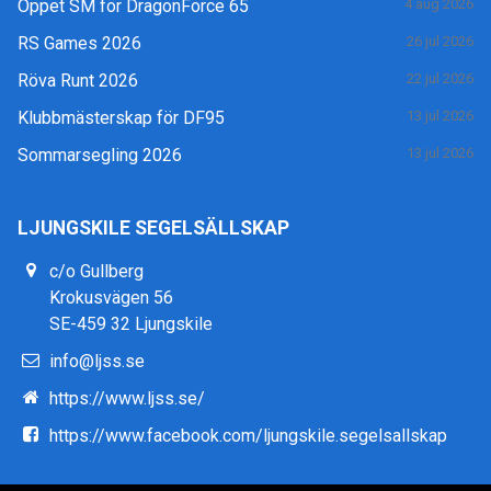
Öppet SM för DragonForce 65
4 aug 2026
RS Games 2026
26 jul 2026
Röva Runt 2026
22 jul 2026
Klubbmästerskap för DF95
13 jul 2026
Sommarsegling 2026
13 jul 2026
LJUNGSKILE SEGELSÄLLSKAP
c/o Gullberg
Krokusvägen 56
SE-459 32 Ljungskile
info@ljss.se
https://www.ljss.se/
https://www.facebook.com/ljungskile.segelsallskap