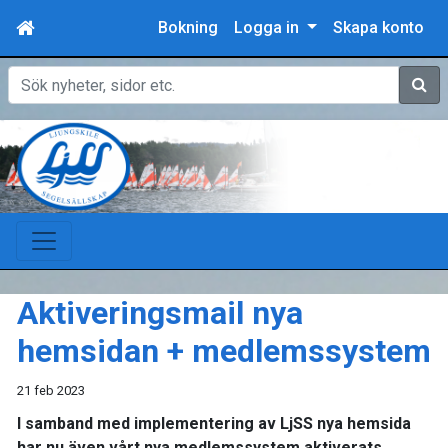
Bokning
Logga in
Skapa konto
Sök
Aktiveringsmail nya
hemsidan + medlemssystem
21 feb 2023
I samband med implementering av LjSS nya hemsida
har nu även vårt nya medlemssystem aktiverats.