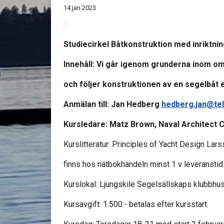
14 jan 2023
Studiecirkel Båtkonstruktion med inriktni
Innehåll: Vi går igenom grunderna inom o
och följer konstruktionen av en segelbåt 
Anmälan till: Jan Hedberg
hedberg.jan@tel
Kursledare: Matz Brown, Naval Architect 
Kurslitteratur: Principles of Yacht Design Lar
finns hos nätbokhandeln minst 1 v leveranstid
Kurslokal: Ljungskile Segelsällskaps klubbhu
Kursavgift: 1.500:- betalas efter kursstart.