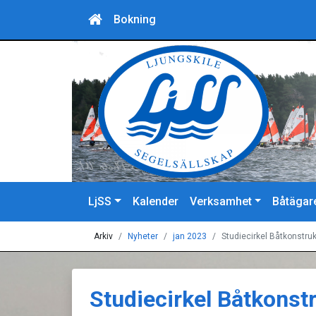
Bokning
LjSS
Kalender
Verksamhet
Båtägar
Arkiv
Nyheter
jan 2023
Studiecirkel Båtkonstruk
Studiecirkel Båtkonst