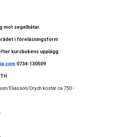
ng mot segelbåtar.
mrådet i föreläsningsform
efter kursbokens upplägg.
ia.com
0734-130509
CTH
sson/Eliasson/Orych kostar ca 750:-
.
s