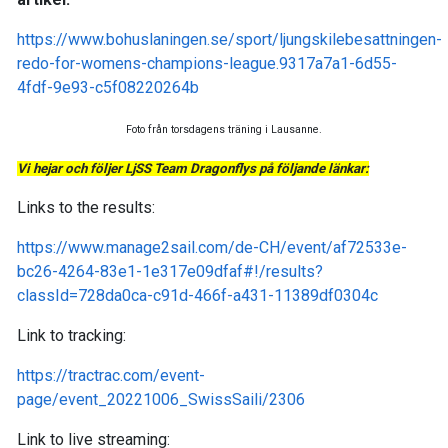
https://www.bohuslaningen.se/sport/ljungskilebesattningen-
redo-for-womens-champions-league.9317a7a1-6d55-
4fdf-9e93-c5f08220264b
Foto från torsdagens träning i Lausanne.
Vi hejar och följer LjSS Team Dragonflys på följande länkar:
Links to the results:
https://www.manage2sail.com/de-CH/event/af72533e-
bc26-4264-83e1-1e317e09dfaf#!/results?
classId=728da0ca-c91d-466f-a431-11389df0304c
Link to tracking:
https://tractrac.com/event-
page/event_20221006_SwissSaili/2306
Link to live streaming: