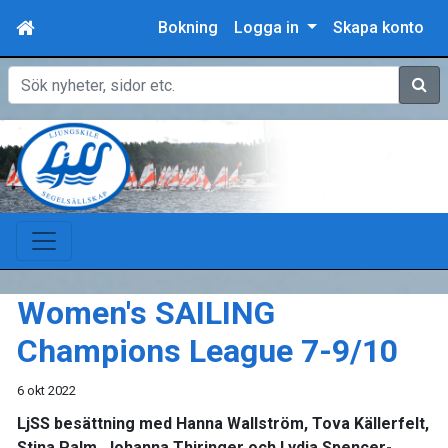
Bokning
Logga in
Skapa konto
Sök
Women's SAILING
Champions League 7-9/10
6 okt 2022
LjSS besättning med Hanna Wallström, Tova Källerfelt,
Stina Palm, Johanna Thiringer och Lydia Spencer-