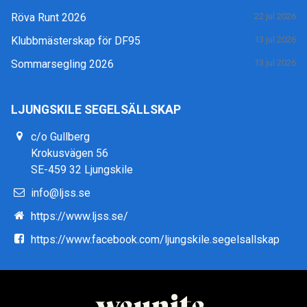
Röva Runt 2026
22 jul 2026
Klubbmästerskap för DF95
13 jul 2026
Sommarsegling 2026
13 jul 2026
LJUNGSKILE SEGELSÄLLSKAP
c/o Gullberg
Krokusvägen 56
SE-459 32 Ljungskile
info@ljss.se
https://www.ljss.se/
https://www.facebook.com/ljungskile.segelsallskap