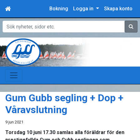
Bokning
Logga in
Skapa konto
Sök
Gum Gubb segling + Dop +
Våravslutning
9 jun 2021
Torsdag 10 juni 17.30 samlas alla föräldrar för den
prestigefyllda Gum och Gubb seglingen som