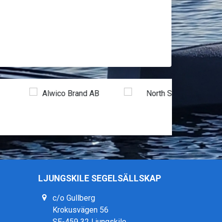
LJUNGSKILE SEGELSÄLLSKAP
c/o Gullberg
Krokusvägen 56
SE-459 32 Ljungskile