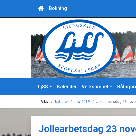
Bokning
LjSS
Kalender
Verksamhet
Båtägar
Arkiv
Nyheter
nov 2019
Jollearbetsdag 23 nov
Jollearbetsdag 23 no