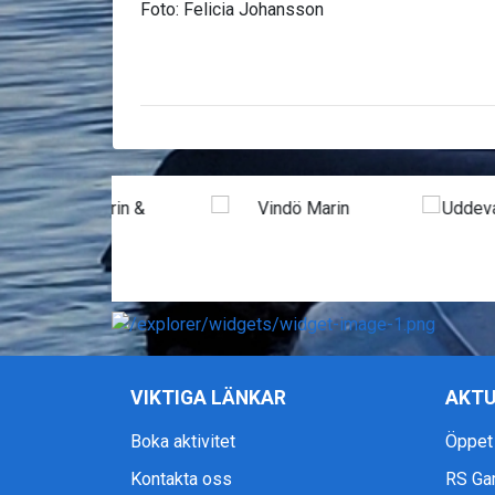
Foto: Felicia Johansson
VIKTIGA LÄNKAR
AKTU
Boka aktivitet
Öppet
Kontakta oss
RS Ga