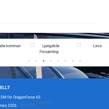
ELLT
 SM för DragonForce 65
4 aug 2026
mes 2026
26 jul 2026