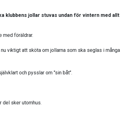
ka klubbens jollar stuvas undan för vintern med allt
e med föräldrar.
 nu viktigt att sköta om jollarna som ska seglas i många
lvklart och pysslar om "sin båt".
or del sker utomhus.