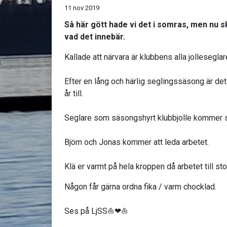
11 nov 2019
Så här gött hade vi det i somras, men nu s
vad det innebär.
Kallade att närvara är klubbens alla jolleseglar
Efter en lång och härlig seglingssäsong är det
år till.
Seglare som säsongshyrt klubbjolle kommer sjä
Björn och Jonas kommer att leda arbetet.
Klä er varmt på hela kroppen då arbetet till st
Någon får gärna ordna fika / varm chocklad.
Ses på LjSS⛵❤⛵