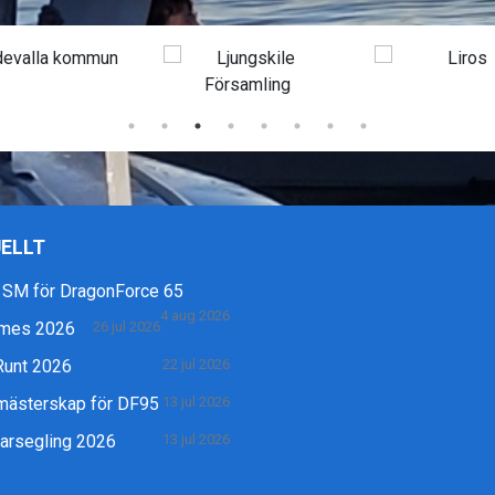
ELLT
 SM för DragonForce 65
4 aug 2026
mes 2026
26 jul 2026
Runt 2026
22 jul 2026
mästerskap för DF95
13 jul 2026
rsegling 2026
13 jul 2026