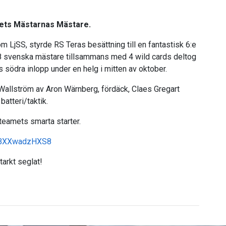
årets Mästarnas Mästare.
 LjSS, styrde RS Teras besättning till en fantastisk 6:e
38 svenska mästare tillsammans med 4 wild cards deltog
ds södra inlopp under en helg i mitten av oktober.
allström av Aron Wärnberg, fördäck, Claes Gregart
batteri/taktik.
 teamets smarta starter.
v=BXXwadzHXS8
tarkt seglat!