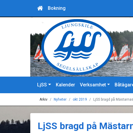
Bokning
LjSS
Kalender
Verksamhet
Båtägar
Arkiv
Nyheter
okt 2019
LjSS bragd på Mästarna
LjSS bragd på Mästar