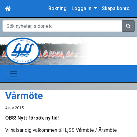
Bokning
Logga in
Skapa konto
Sök
Vårmöte
4 apr 2015
OBS! Nytt försök ny tid!
Vi hälsar dig välkommen till LjSS Vårmöte / Årsmöte