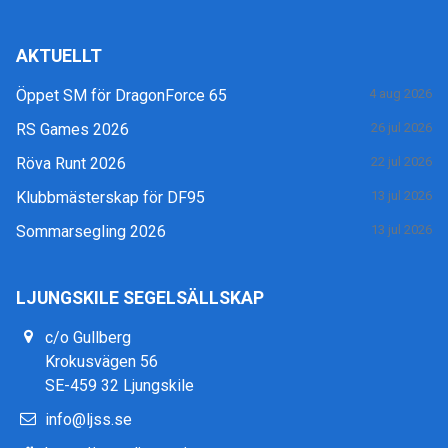
AKTUELLT
Öppet SM för DragonForce 65
4 aug 2026
RS Games 2026
26 jul 2026
Röva Runt 2026
22 jul 2026
Klubbmästerskap för DF95
13 jul 2026
Sommarsegling 2026
13 jul 2026
LJUNGSKILE SEGELSÄLLSKAP
c/o Gullberg
Krokusvägen 56
SE-459 32 Ljungskile
info@ljss.se