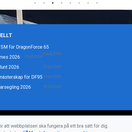
ELLT
 SM för DragonForce 65
4 aug 2026
mes 2026
26 jul 2026
Runt 2026
22 jul 2026
mästerskap för DF95
13 jul 2026
rsegling 2026
13 jul 2026
r att webbplatsen ska fungera på ett bra sätt för dig.