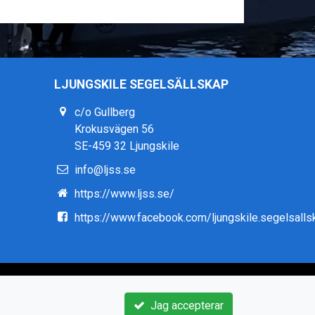
LJUNGSKILE SEGELSÄLLSKAP
c/o Gullberg
Krokusvägen 56
SE-459 32 Ljungskile
info@ljss.se
https://www.ljss.se/
https://www.facebook.com/ljungskile.segelsalls
Jag accepterar