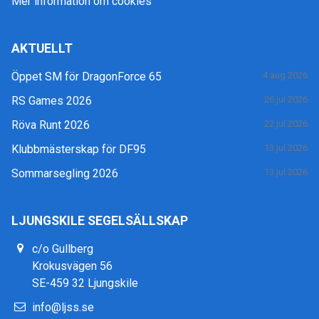
Mer information om cookies
AKTUELLT
Öppet SM för DragonForce 65
4 aug 2026
RS Games 2026
26 jul 2026
Röva Runt 2026
22 jul 2026
Klubbmästerskap för DF95
13 jul 2026
Sommarsegling 2026
13 jul 2026
LJUNGSKILE SEGELSÄLLSKAP
c/o Gullberg
Krokusvägen 56
SE-459 32 Ljungskile
info@ljss.se