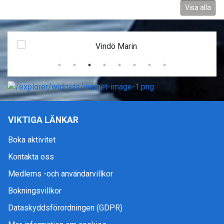
Visa alla
VIKTIGA LÄNKAR
Boka aktivitet
Kontakta oss
Medlems -och användarvillkor
Bokningsvillkor
Dataskyddsförordningen (GDPR)